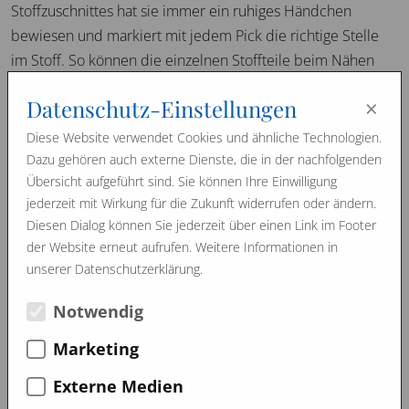
Stoffzuschnittes hat sie immer ein ruhiges Händchen
bewiesen und markiert mit jedem Pick die richtige Stelle
im Stoff. So können die einzelnen Stoffteile beim Nähen
immer gleichmäßig zusammengenäht werden. Jenny näht
×
Datenschutz-Einstellungen
auch unsere Kissentaschen und dadurch bekommen
unsere Rosshaarkissen eine schöne ökologische
Diese Website verwendet Cookies und ähnliche Technologien.
Verpackung. Dies wird von unseren Kunden auf der ganzen
Dazu gehören auch externe Dienste, die in der nachfolgenden
Übersicht aufgeführt sind. Sie können Ihre Einwilligung
Welt sehr geschätzt.
jederzeit mit Wirkung für die Zukunft widerrufen oder ändern.
Diesen Dialog können Sie jederzeit über einen Link im Footer
der Website erneut aufrufen. Weitere Informationen in
Wir stellen vor…
Wir stellen vor…
unserer Datenschutzerklärung.
Image Filme
Notwendig
Marketing
Externe Medien