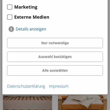
Marketing
Rosshaarauflagen/-
Rosshaarmatratzen
Externe Medien
topper
Details anzeigen
Nur notwendige
Auswahl bestätigen
Alle auswählen
Untermatratzen
Naturholzbetten
Datenschutzerklärung
Impressum