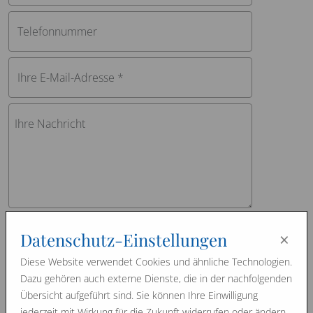
Telefonnummer
Ihre E-Mail-Adresse *
Ihre Nachricht
Was können wir für Sie tun?
×
Datenschutz-Einstellungen
Diese Website verwendet Cookies und ähnliche Technologien.
Bitte senden Sie mir die Preisliste per E-Mail.
Dazu gehören auch externe Dienste, die in der nachfolgenden
Übersicht aufgeführt sind. Sie können Ihre Einwilligung
Bitte senden Sie mir Ihr Prospekt zu. (Bitte
Postanschrift angeben)
jederzeit mit Wirkung für die Zukunft widerrufen oder ändern.