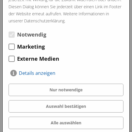
Diesen Dialog können Sie jederzeit über einen Link im Footer
Bitte rufen Sie mich an. (Bitte Telefonnummer
der Website erneut aufrufen. Weitere Informationen in
angeben)
unserer Datenschutzerklärung.
Notwendig
Ich habe die
Datenschutzerklärung
zur Kenntnis
genommen und stimme zu, dass meine Angaben zur
Marketing
Kontaktaufnahme und für Rückfragen gespeichert
werden *
Externe Medien
SENDEN
Details anzeigen
Nur notwendige
Image Filme
Auswahl bestätigen
Alle auswählen