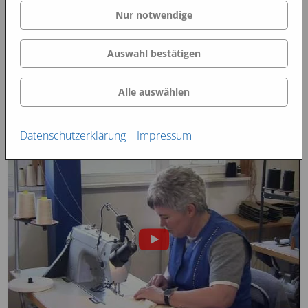
Nur notwendige
Auswahl bestätigen
Systeme
Sonstiges
Alle auswählen
Image Filme
Datenschutzerklärung
Impressum