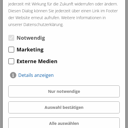
mitgebracht und wir konnten uns alle richtig „satt“ essen.
jederzeit mit Wirkung für die Zukunft widerrufen oder ändern.
Diesen Dialog können Sie jederzeit über einen Link im Footer
Ein gemütliches, lockeres, gemütliches Beisammensein war
der Website erneut aufrufen. Weitere Informationen in
es wieder. Das schlechte Wetter konnte die Stimmung auch
unserer Datenschutzerklärung.
nicht trüben, denn wir waren sicher und Wetter
unabhängig, dank Christian. Er hat genügend Platz für alles
Notwendig
in der Halle gemacht. So konnten wir ausgelassen essen,
Marketing
trinken, tanzen und feiern…
Danke schön an alle und wir freuen uns schon auf das
Externe Medien
nächste Jahr.
Details anzeigen
Oktober 2022
September 2022
Nur notwendige
Image Filme
Auswahl bestätigen
Alle auswählen