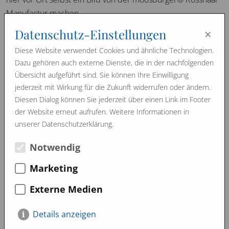
Manufactur machen.
×
Datenschutz-Einstellungen
Wir freuen uns sehr auf die Zusammenarbeit mit der Fa.
Wellform Beijing GmbH aus Peking.
Diese Website verwendet Cookies und ähnliche Technologien.
Dazu gehören auch externe Dienste, die in der nachfolgenden
Übersicht aufgeführt sind. Sie können Ihre Einwilligung
jederzeit mit Wirkung für die Zukunft widerrufen oder ändern.
Jänner 2015
März 2014
Diesen Dialog können Sie jederzeit über einen Link im Footer
Image Filme
der Website erneut aufrufen. Weitere Informationen in
unserer Datenschutzerklärung.
Notwendig
Marketing
Externe Medien
Details anzeigen