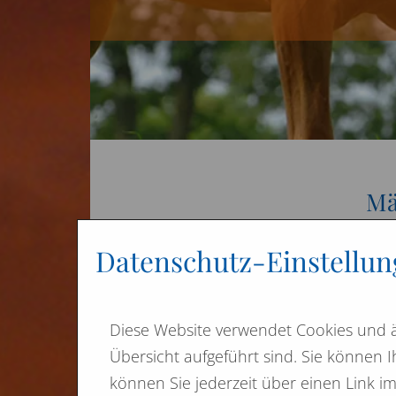
Mä
ENDL
Datenschutz-Einstellu
Die
ist f
Unse
Diese Website verwendet Cookies und ä
die 
Übersicht aufgeführt sind. Sie können I
können Sie jederzeit über einen Link i