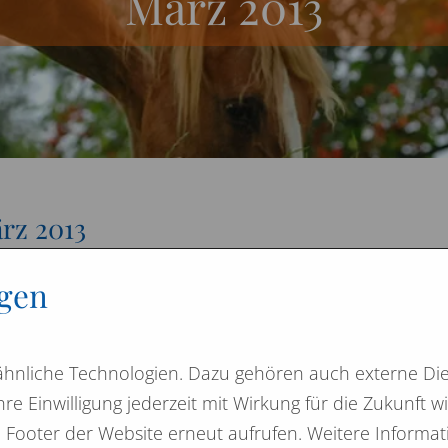
März 2013
rz 2013
ICH ist es vollbracht.
ngen
 Übersetzung unserer Website in die englische Sprache
ertig.
r ganz besonderer Dank gilt Eilis und ihrer Mutter für
hnliche Technologien. Dazu gehören auch externe Die
wirklich viel geleistete Arbeit.
hre Einwilligung jederzeit mit Wirkung für die Zukunft 
m Footer der Website erneut aufrufen. Weitere Informa