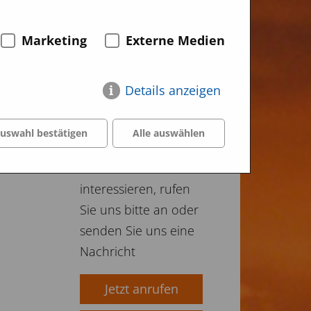
Marketing
Externe Medien
Produkte
kaufen
Details anzeigen
Wenn Sie sich für
uswahl bestätigen
Alle auswählen
den Kauf eines
unserer Produkte
interessieren, rufen
Sie uns bitte an oder
senden Sie uns eine
Nachricht
Jetzt anrufen