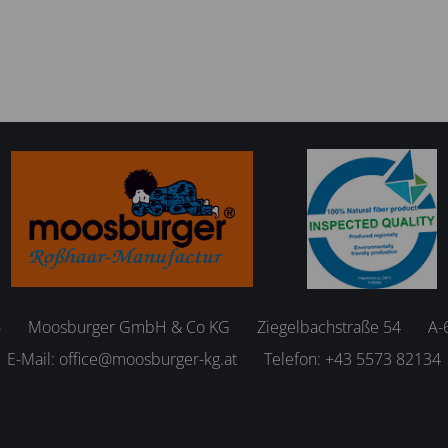
6
Moosburger GmbH & Co KG
Ziegelbachstraße 54
A-
E-Mail:
office@moosburger-kg.at
Telefon:
+43 5573 82134