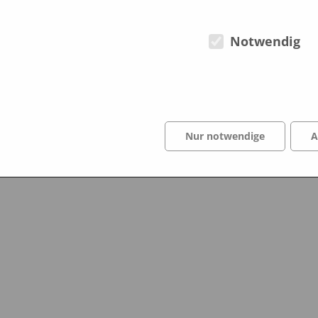
ängert.
Notwendig
t dürfen wir wieder das Label mit Stolz präsentieren.
Dezember 2019
Nur notwendige
A