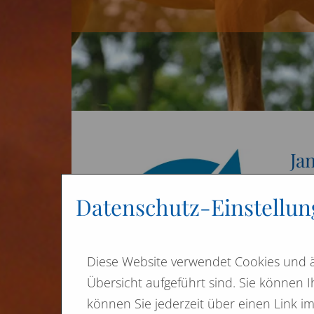
Ja
Wir 
Datenschutz-Einstellu
Auch
Inst
Diese Website verwendet Cookies und ä
bes
Übersicht aufgeführt sind. Sie können I
qual
können Sie jederzeit über einen Link i
wurd