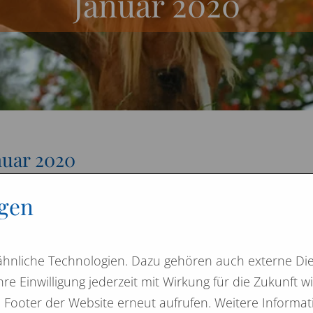
Januar 2020
nuar 2020
haben es wieder geschafft.
ngen
 dieses Jahr haben wir die Prüfung durch das ÖTI –
itut für Ökologie, Technik und Innovation GmbH in Wie
hnliche Technologien. Dazu gehören auch externe Die
tanden und das für uns so wichtige Label „Inspected
hre Einwilligung jederzeit mit Wirkung für die Zukunft 
ity“
m Footer der Website erneut aufrufen. Weitere Informa
e aktualisiert bzw. wieder für ein weiteres Jahr