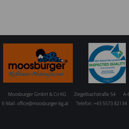
6
Moosburger GmbH & Co KG
Ziegelbachstraße 54
A-
E-Mail:
office@moosburger-kg.at
Telefon:
+43 5573 82134