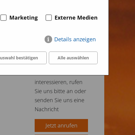
Marketing
Externe Medien
Produkte
kaufen
Details anzeigen
Wenn Sie sich für
uswahl bestätigen
Alle auswählen
den Kauf eines
unserer Produkte
interessieren, rufen
Sie uns bitte an oder
senden Sie uns eine
Nachricht
Jetzt anrufen