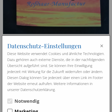
Januar 2019
×
Datenschutz-Einstellungen
Ab sofort ist unsere Produkt-Beschreibung auch in
Diese Website verwendet Cookies und ähnliche Technologien.
englischer Ausführung erhältlich.
Dazu gehören auch externe Dienste, die in der nachfolgenden
Damit können auch unsere ausländischen Kunden die
Übersicht aufgeführt sind. Sie können Ihre Einwilligung
hilfreichen Informationen und Pflegehinweise nachlesen.
jederzeit mit Wirkung für die Zukunft widerrufen oder ändern.
Selbstverständlich wieder mit dem Kontrollstempel von
Diesen Dialog können Sie jederzeit über einen Link im Footer
moosburger®.
der Website erneut aufrufen. Weitere Informationen in
unserer Datenschutzerklärung.
Notwendig
Februar 2019
Dezember 2018
Image Filme
Marketing