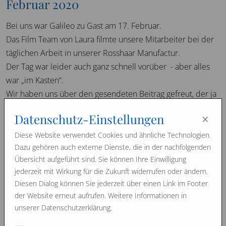
Februar 2020
Bei uns war Galileo zu Gast am 17. Februar.
Das Film Team von Laura filmte unsere Mitarbeiter bei der
täglichen Arbeit in unserer Rosshaar Manufactur.
Der Tag war leider auch ganz schnell vorüber - aber alles
war „im Kasten“.
Wir haben uns über den gesendeten Beitrag gefreut, der ja
nach ihrer eigenen Meinung erfasst wurde.
×
Datenschutz-Einstellungen
All unseren Wegbegleiter möchten wir daran teilhaben
lassen, was GALILEO über unsere dreiteilige Vollrosshaar-
Diese Website verwendet Cookies und ähnliche Technologien.
Dazu gehören auch externe Dienste, die in der nachfolgenden
Matratze denkt und auch ausgestrahlt hat am Sonntag, den
Übersicht aufgeführt sind. Sie können Ihre Einwilligung
23. Februar 2020.
jederzeit mit Wirkung für die Zukunft widerrufen oder ändern.
http://ch.galileo.tv/video/sonntag-matratzen-check/
Diesen Dialog können Sie jederzeit über einen Link im Footer
der Website erneut aufrufen. Weitere Informationen in
Vielen Dank an alle, die das ermöglicht haben und auch für
unserer Datenschutzerklärung.
den besonderen Einsatz am Drehtag.