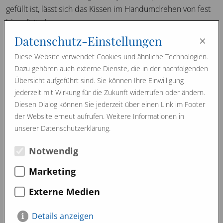
gefüllt ist, lässt sich das Kissen im Handumdrehen von fest
bis soft ändern.
Auch das Waschen der Hülle wird dadurch einfacher.
×
Datenschutz-Einstellungen
Lesen Sie mehr bei den Produkten unter Rosshaarkissen
Diese Website verwendet Cookies und ähnliche Technologien.
F2-SH.
Dazu gehören auch externe Dienste, die in der nachfolgenden
Übersicht aufgeführt sind. Sie können Ihre Einwilligung
jederzeit mit Wirkung für die Zukunft widerrufen oder ändern.
Diesen Dialog können Sie jederzeit über einen Link im Footer
März 2013
Jänner 2013
der Website erneut aufrufen. Weitere Informationen in
Image Filme
unserer Datenschutzerklärung.
Notwendig
Marketing
Externe Medien
Details anzeigen